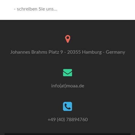
- schreiben Sie uns...
Johannes Brahms Platz 9 - 20355 Hamburg - Germany
info(at)moaa.de
+49 (40) 78894760